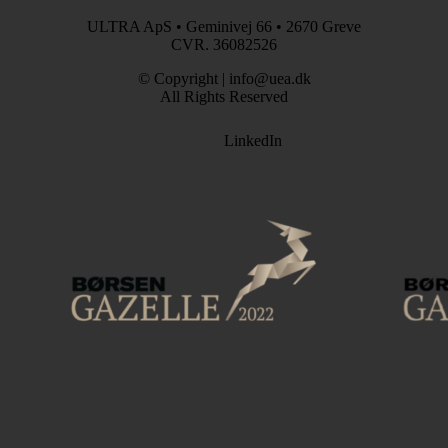
ULTRA ApS • Geminivej 66 • 2670 Greve
CVR. 36082526
© Copyright | info@uea.dk
All Rights Reserved
LinkedIn