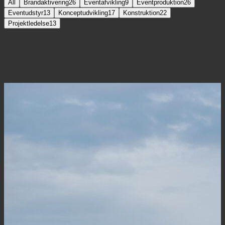
All
Brandaktivering
26
Eventafvikling
9
Eventproduktion
26
Eventudstyr
13
Konceptudvikling
17
Konstruktion
22
Projektledelse
13