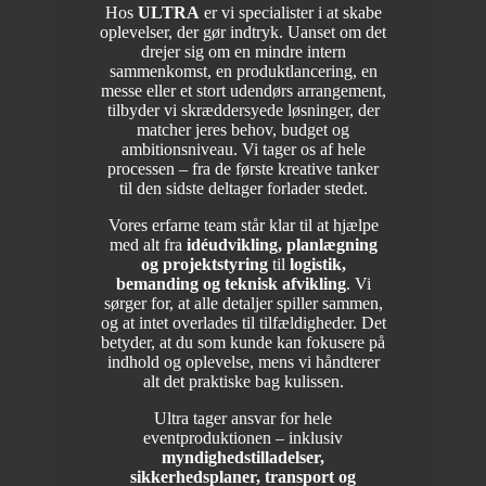
Hos
ULTRA
er vi specialister i at skabe
oplevelser, der gør indtryk. Uanset om det
drejer sig om en mindre intern
sammenkomst, en produktlancering, en
messe eller et stort udendørs arrangement,
tilbyder vi skræddersyede løsninger, der
matcher jeres behov, budget og
ambitionsniveau. Vi tager os af hele
processen – fra de første kreative tanker
til den sidste deltager forlader stedet.
Vores erfarne team står klar til at hjælpe
med alt fra
idéudvikling, planlægning
og projektstyring
til
logistik,
bemanding og teknisk afvikling
. Vi
sørger for, at alle detaljer spiller sammen,
og at intet overlades til tilfældigheder. Det
betyder, at du som kunde kan fokusere på
indhold og oplevelse, mens vi håndterer
alt det praktiske bag kulissen.
Ultra tager ansvar for hele
eventproduktionen – inklusiv
myndighedstilladelser,
sikkerhedsplaner, transport og