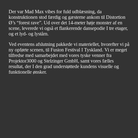
Der var Mad Max vibes for fuld udblæsning, da
konstruktionen stod færdig og gæsterne ankom til Distortion
Ø’s “forest rave”. Ud over det 14-meter høje monster af en
scene, leverede vi også et flankerende dansepodie I tre etager,
og et lyd- og lystårn.
Ved eventens afslutning pakkede vi materiellet, hvorefter vi på
ny opførte scenen, til Fusion Festival I Tyskland. Vi er meget
tilfredse med samarbejdet med vores tyske venner fra
Projektor3000 og Stelzinger GmbH, samt vores fælles
resultat, der I den grad understøttede kundens visuelle og
funktionelle ønsker.