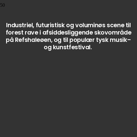
Industriel
,
f
uturistisk
og
volumi
n
øs
scene
til
forest
rave
i
afsiddesliggende
skovområde
på
Refshaleøen
,
og
til
popul
æ
r
ty
s
k
mus
ik
–
o
g
kunst
festiv
al
.