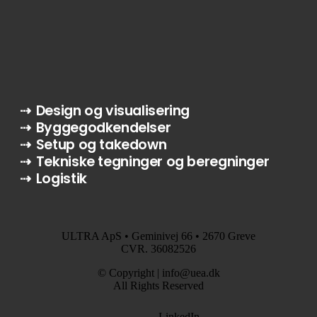
⇢
Design
og
visualisering
⇢
Byggegodkendelser
⇢
Setup
og
takedown
⇢
Tekniske
tegninger
og
beregninger
⇢
Logistik
ULTRA ApS • Geminivej 66 • 2670 Greve
CVR. 36082526
© Copyright | info@uea.dk
All Rights Reserved
LinkedIn