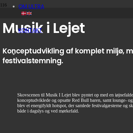
OM ULTRA
Musik i Lejet
KONTAKT
Konceptudvikling af komplet miljø, 
festivalstemning.
Skovscenen til Musik I Lejet blev pyntet op med en iøjnefalde
konceptudviklede og opsatte Red Bull baren, samt lounge- o
blev et energifyldt hotspot, der samlede festivalgæsterne og ska
både i dagslys og ved mørkefald.