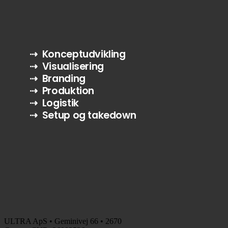
⇢ Konceptudvikling
⇢ Visualisering
⇢ Branding
⇢ Produktion
⇢ Logistik
⇢ Setup og takedown
ULTRA ApS • Geminivej 66 • 2670