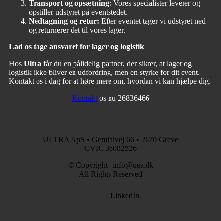
Transport og opsætning:
Vores specialister leverer og
opstiller udstyret på eventstedet.
Nedtagning og retur:
Efter eventet tager vi udstyret ned
og returnerer det til vores lager.
Lad os tage ansvaret for lager og logistik
Hos
Ultra
får du en pålidelig partner, der sikrer, at lager og
logistik ikke bliver en udfordring, men en styrke for dit event.
Kontakt os i dag for at høre mere om, hvordan vi kan hjælpe dig.
Kontakt
os nu 26836466
ULTRA ApS • Geminivej 66 • 2670 Greve
CVR. 36082526
© Copyright | info@uea.dk
All Rights Reserved
LinkedIn