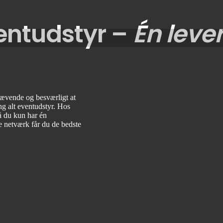
ventudstyr –
Én leve
rævende og besværligt at
g alt eventudstyr. Hos
så du kun har én
e netværk får du de bedste