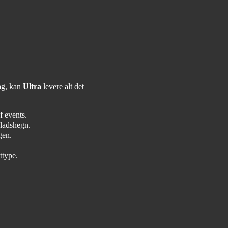
dag, kan
Ultra
levere alt det
af events.
ladshegn.
gen.
ttype.
!