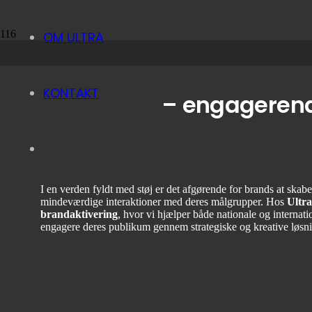
OM ULTRA
KONTAKT
– engagerende
I en verden fyldt med støj er det afgørende for brands at ska
mindeværdige interaktioner med deres målgrupper. Hos
Ultra
brandaktivering
, hvor vi hjælper både nationale og internat
engagere deres publikum gennem strategiske og kreative løsni